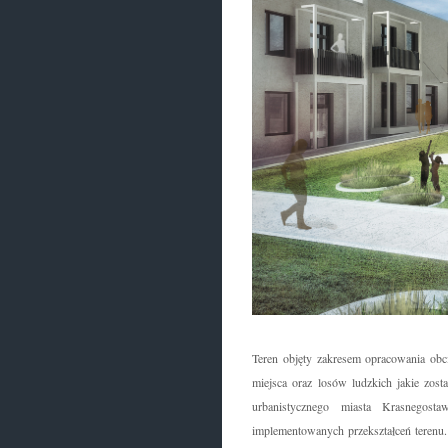
Teren objęty zakresem opracowania obc
miejsca oraz losów ludzkich jakie zos
urbanistycznego miasta Krasnegost
implementowanych przekształceń terenu.