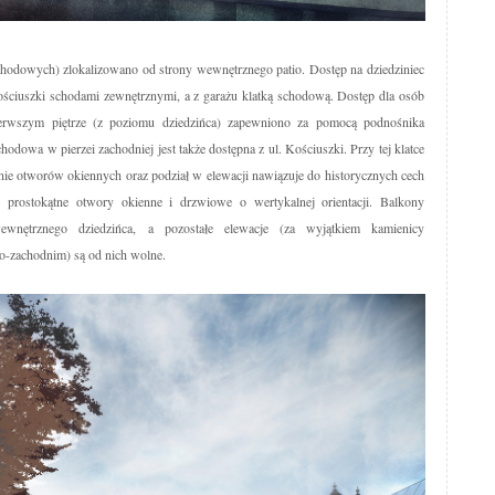
hodowych) zlokalizowano od strony wewnętrznego patio. Dostęp na dziedziniec
ściuszki schodami zewnętrznymi, a z garażu klatką schodową. Dostęp dla osób
erwszym piętrze (z poziomu dziedzińca) zapewniono za pomocą podnośnika
odowa w pierzei zachodniej jest także dostępna z ul. Kościuszki. Przy tej klatce
e otworów okiennych oraz podział w elewacji nawiązuje do historycznych cech
 prostokątne otwory okienne i drzwiowe o wertykalnej orientacji. Balkony
wnętrznego dziedzińca, a pozostałe elewacje (za wyjątkiem kamienicy
o-zachodnim) są od nich wolne.