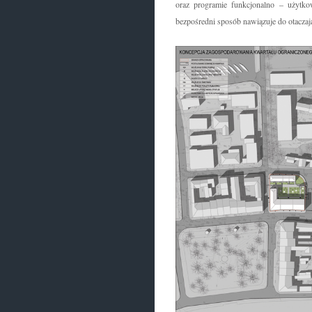
oraz programie funkcjonalno – użytk
bezpośredni sposób nawiązuje do otaczają