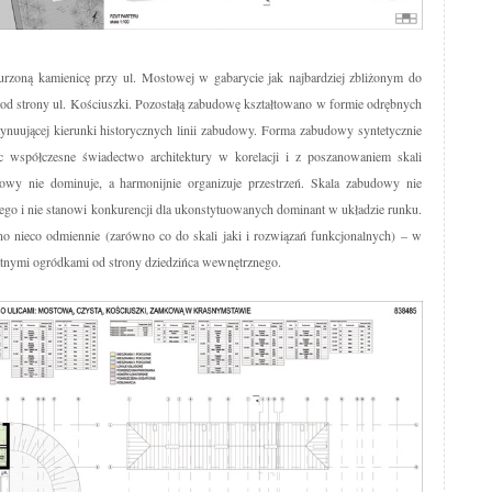
rzoną kamienicę przy ul. Mostowej w gabarycie jak najbardziej zbliżonym do
 od strony ul. Kościuszki. Pozostałą zabudowę kształtowano w formie odrębnych
ynuującej kierunki historycznych linii zabudowy. Forma zabudowy syntetycznie
c współczesne świadectwo architektury w korelacji i z poszanowaniem skali
owy nie dominuje, a harmonijnie organizuje przestrzeń. Skala zabudowy nie
ego i nie stanowi konkurencji dla ukonstytuowanych dominant w układzie runku.
o nieco odmiennie (zarówno co do skali jaki i rozwiązań funkcjonalnych) – w
tnymi ogródkami od strony dziedzińca wewnętrznego.