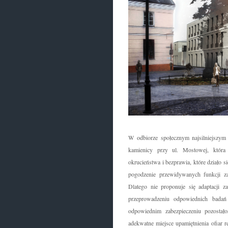
W odbiorze społecznym najsilniejszym
kamienicy przy ul. Mostowej, która 
okrucieństwa i bezprawia, które działo 
pogodzenie przewidywanych funkcji 
Dlatego nie proponuje się adaptacji 
przeprowadzeniu odpowiednich badań a
odpowiednim zabezpieczeniu pozostał
adekwatne miejsce upamiętnienia ofiar 