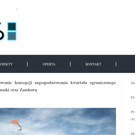
ROJEKTY
OFERTA
KONTAKT
wanie koncepcji zagospodarowania kwartału ograniczonego
Za
iuszki oraz Zamkową
Pr
Pr
Ar
Ze