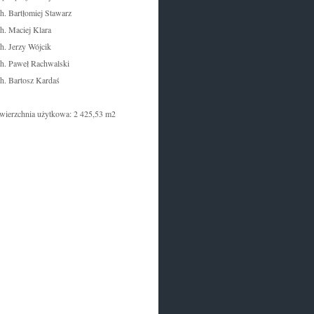
ch. Bartłomiej Stawarz
ch. Maciej Klara
ch. Jerzy Wójcik
ch. Paweł Rachwalski
ch. Bartosz Kardaś
wierzchnia użytkowa: 2 425,53 m2