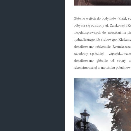
Główne wejścia do budynków (klatek sc
odbywa się od strony ul. Zamkowej i Ko
niepełnosprawnych do mieszkań na pi
hydraulicznego lub śrubowego. Klatka sch
zlokalizowano wózkownie. Rozmieszczeni
zabudowy sąsiedniej – zaprojektowano
zlokalizowano głównie od strony we
rekonstruowanej w narożniku południow