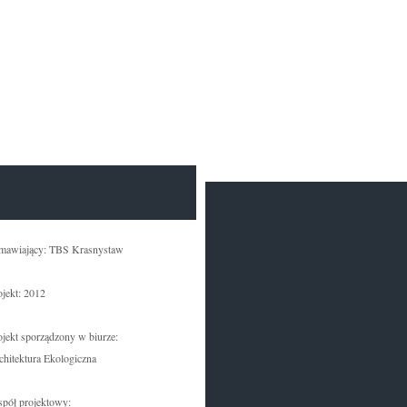
mawiający: TBS Krasnystaw
ojekt: 2012
ojekt sporządzony w biurze:
chitektura Ekologiczna
spół projektowy: