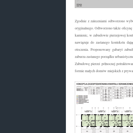
Zgodnie z zaleceniami odtworzono wybu
oryginalnego. Odtworzono także oficynę
kamienic, w zabudowie pierzejowej kont
nawiązuje do zastanego kontekstu dają
otoczenia. Proponowany gabaryt zabud
zaburza zastanego porządku urbanistyczn
Zabudowę pierzei północnej potraktowan
formie małych domów miejskich z prywa