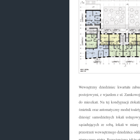
Wewnętrzny dziedziniec kwartału zab
postojowymi, z wjazdem z ul. Zamkowej
do mieszkań. Na tej kondygnacji zlokal
śmietnik oraz automatyczny moduł toale
dziesięć samodzielnych lokali usługowy
sąsiadujących ze sobą, lokali w miar
przestrzeń wewnętrznego dziedzińca odd
pierwszego piętra. Pozostawiono także ot