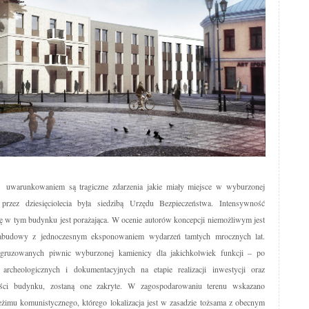
 uwarunkowaniem są tragiczne zdarzenia jakie miały miejsce w wyburzonej
przez dziesięciolecia była siedzibą Urzędu Bezpieczeństwa. Intensywność
się w tym budynku jest porażająca. W ocenie autorów koncepcji niemożliwym jest
zabudowy z jednoczesnym eksponowaniem wydarzeń tamtych mrocznych lat.
zagruzowanych piwnic wyburzonej kamienicy dla jakichkolwiek funkcji – po
rcheologicznych i dokumentacyjnych na etapie realizacji inwestycji oraz
ości budynku, zostaną one zakryte. W zagospodarowaniu terenu wskazano
reżimu komunistycznego, którego lokalizacja jest w zasadzie tożsama z obecnym