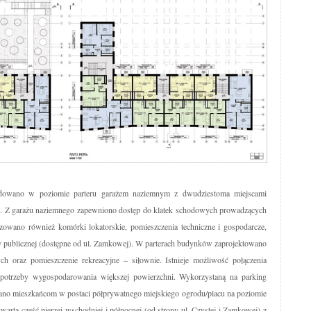
udowano w poziomie parteru garażem naziemnym z dwudziestoma miejscami
. Z garażu naziemnego zapewniono dostęp do klatek schodowych prowadzących
izowano również komórki lokatorskie, pomieszczenia techniczne i gospodarcze,
ty publicznej (dostępne od ul. Zamkowej). W parterach budynków zaprojektowano
ch oraz pomieszczenie rekreacyjne – siłownie. Istnieje możliwość połączenia
ę potrzeby wygospodarowania większej powierzchni. Wykorzystaną na parking
ano mieszkańcom w postaci półprywatnego miejskiego ogrodu/placu na poziomie
wartą cześć pierzei wschodniej i północnej (od strony ul. Czystej i Zamkowej) z