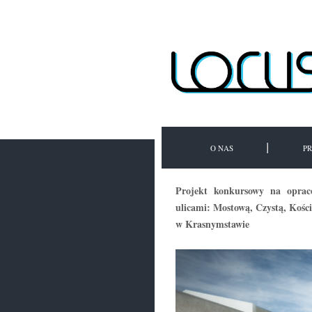
O NAS
P
Projekt konkursowy na opraco
ulicami: Mostową, Czystą, Kośc
w Krasnymstawie